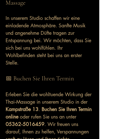
Massage
In unserem Studio schaffen wir eine 
einladende Atmosphäre. Sanfte Musik 
und angenehme Düfte tragen zur 
Entspannung bei. Wir möchten, dass Sie 
sich bei uns wohlfühlen. Ihr 
Wohlbefinden steht bei uns an erster 
Stelle.
📅 Buchen Sie Ihren Termin
Erleben Sie die wohltuende Wirkung der 
Thai‑Massage in unserem Studio in der 
Kampstraße 13
. 
Buchen Sie Ihren Termin 
online
 oder rufen Sie uns an unter 
05362‑5016459
. Wir freuen uns 
darauf, Ihnen zu helfen, Verspannungen 