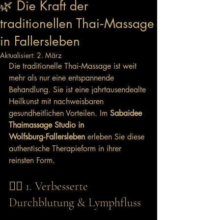
🌿 Die Kraft der
traditionellen Thai‑Massage
in Fallersleben
Aktualisiert:
2. März
Die traditionelle Thai‑Massage ist weit 
mehr als nur eine entspannende 
Behandlung. Sie ist eine jahrtausendealte 
Heilkunst mit nachweisbaren 
gesundheitlichen Vorteilen. Im 
Sabaidee 
Thaimassage Studio in 
Wolfsburg‑Fallersleben
 erleben Sie diese 
authentische Therapieform in ihrer 
reinsten Form. 
💆‍♀️ 1. Verbesserte 
Durchblutung & Lymphfluss