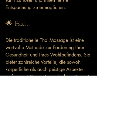
sanft zu lösen und Ihnen tiefste 
Entspannung zu ermöglichen.
🌟 Fazit
Die traditionelle Thai-Massage ist eine 
wertvolle Methode zur Förderung Ihrer 
Gesundheit und Ihres Wohlbefindens. Sie 
bietet zahlreiche Vorteile, die sowohl 
körperliche als auch geistige Aspekte 
umfassen. Gönnen Sie sich diese Auszeit 
und erleben Sie die positive Wirkung 
selbst. 
Besuchen Sie uns in Wolfsburg-
Fallersleben und lassen Sie sich von der 
Kraft der Thai-Massage überzeugen.