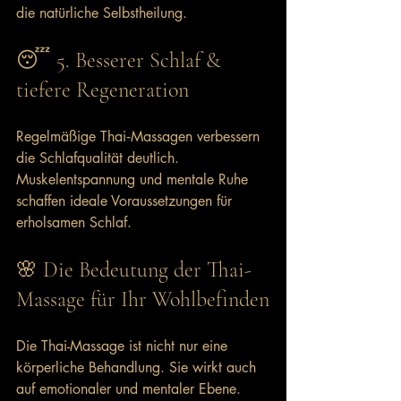
die natürliche Selbstheilung.
😴 5. Besserer Schlaf & 
tiefere Regeneration
Regelmäßige Thai‑Massagen verbessern 
die Schlafqualität deutlich. 
Muskelentspannung und mentale Ruhe 
schaffen ideale Voraussetzungen für 
erholsamen Schlaf.
🌸 Die Bedeutung der Thai-
Massage für Ihr Wohlbefinden
Die Thai-Massage ist nicht nur eine 
körperliche Behandlung. Sie wirkt auch 
auf emotionaler und mentaler Ebene. 