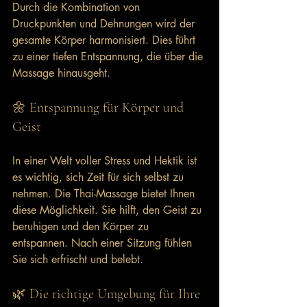
Durch die Kombination von 
Druckpunkten und Dehnungen wird der 
gesamte Körper harmonisiert. Dies führt 
zu einer tiefen Entspannung, die über die 
Massage hinausgeht. 
🌼 Entspannung für Körper und 
Geist
In einer Welt voller Stress und Hektik ist 
es wichtig, sich Zeit für sich selbst zu 
nehmen. Die Thai-Massage bietet Ihnen 
diese Möglichkeit. Sie hilft, den Geist zu 
beruhigen und den Körper zu 
entspannen. Nach einer Sitzung fühlen 
Sie sich erfrischt und belebt.
🌿 Die richtige Umgebung für Ihre 