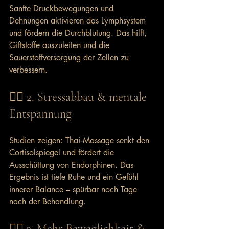
Sanfte Druckbewegungen und 
Dehnungen aktivieren das Lymphsystem 
und fördern die Durchblutung. Das hilft, 
Giftstoffe auszuleiten und die 
Sauerstoffversorgung der Zellen zu 
verbessern.
🧘‍♂️ 2. Stressabbau & mentale 
Entspannung
Studien zeigen: Thai‑Massage senkt den 
Cortisolspiegel und fördert die 
Ausschüttung von Endorphinen. Das 
Ergebnis ist tiefe Ruhe und ein Gefühl 
innerer Balance – spürbar noch Tage 
nach der Behandlung.
🤸‍♀️ 3. Mehr Beweglichkeit & 