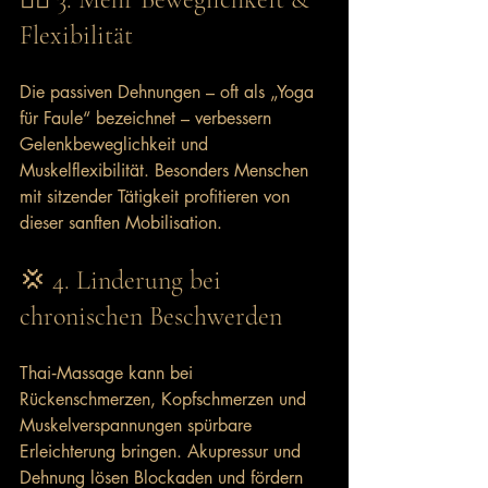
Flexibilität
Die passiven Dehnungen – oft als „Yoga 
für Faule“ bezeichnet – verbessern 
Gelenkbeweglichkeit und 
Muskelflexibilität. Besonders Menschen 
mit sitzender Tätigkeit profitieren von 
dieser sanften Mobilisation.
💢 4. Linderung bei 
chronischen Beschwerden
Thai‑Massage kann bei 
Rückenschmerzen, Kopfschmerzen und 
Muskelverspannungen spürbare 
Erleichterung bringen. Akupressur und 
Dehnung lösen Blockaden und fördern 