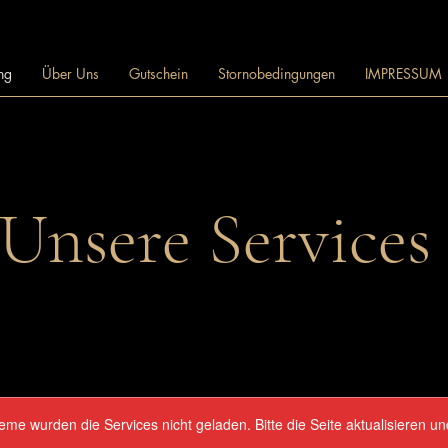
ng
Über Uns
Gutschein
Stornobedingungen
IMPRESSUM
Unsere Services
me wurden die Services nicht geladen. Bitte die Seite aktualisieren u