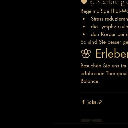
🛡️ 5. Stärkun
Regelmäßige Thai‑Ma
Stress reduziere
die Lymphzirkul
den Körper bei 
So sind Sie besser g
🌸 Erleben
Besuchen Sie uns im 
erfahrenen Therapeu
Balance.