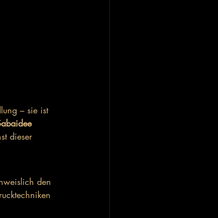
ung – sie ist 
Sabaidee 
st dieser 
hweislich den 
rucktechniken 