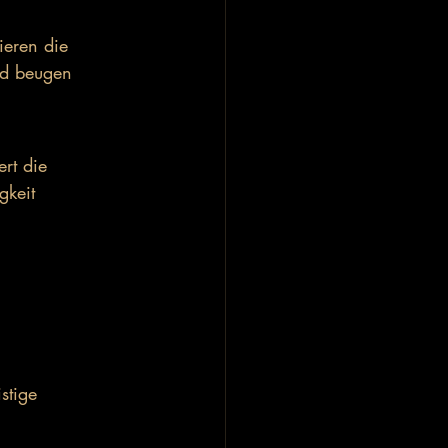
ieren die 
nd beugen 
rt die 
gkeit 
stige 