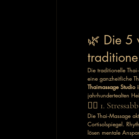
🌿 Die 5 
tradition
Die traditionelle Tha
eine ganzheitliche Th
Thaimassage Studio i
jahrhundertealten He
🧘‍♀️ 1. Stress
Die Thai‑Massage akti
Cortisolspiegel. Rh
lösen mentale Anspan