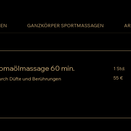
GEN
GANZKÖRPER SPORTMASSAGEN
AR
romaölmassage 60 min.
1 Std.
55
55 €
urch Düfte und Berührungen
Euro