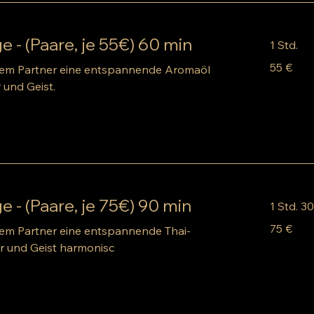
- (Paare, je 55€) 60 min
1 Std.
55
55 €
rem Partner eine entspannende Aromaöl
Euro
 und Geist.
- (Paare, je 75€) 90 min
1 Std. 3
75
75 €
rem Partner eine entspannende Thai-
Euro
r und Geist harmonisc