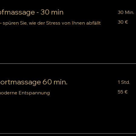
fmassage - 30 min
30 Min.
30
30 €
– spüren Sie, wie der Stress von Ihnen abfällt
Euro
portmassage 60 min.
1 Std.
55
55 €
 moderne Entspannung
Euro