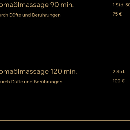
romaölmassage 90 min.
1 Std. 3
75
75 €
urch Düfte und Berührungen
Euro
romaölmassage 120 min.
2 Std.
100
100 €
durch Düfte und Berührungen
Euro