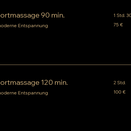
portmassage 90 min.
1 Std. 3
75
75 €
 moderne Entspannung
Euro
portmassage 120 min.
2 Std.
100
100 €
 moderne Entspannung
Euro