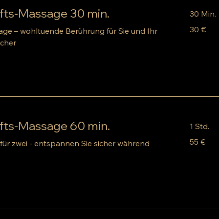
ts-Massage 30 min.
30 Min.
30
30 €
e – wohltuende Berührung für Sie und Ihr
Euro
icher
ts-Massage 60 min.
1 Std.
55
55 €
ür zwei - entspannen Sie sicher während
Euro